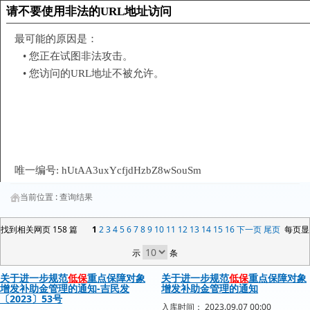
当前位置 :
查询结果
找到相关网页 158 篇
1
2
3
4
5
6
7
8
9
10
11
12
13
14
15
16
下一页
尾页
每页显
示
条
关于进一步规范
低保
重点保障对象
关于进一步规范
低保
重点保障对象
增发补助金管理的通知-吉民发
增发补助金管理的通知
〔2023〕53号
入库时间： 2023.09.07 00:00