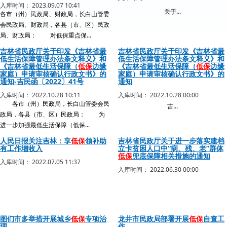
入库时间： 2023.09.07 10:41
关于...
各市（州）民政局、财政局，长白山管委
会民政局、财政局，各县（市、区）民政
局、财政局： 对低保重点保...
吉林省民政厅关于印发《吉林省最
吉林省民政厅关于印发《吉林省最
低生活保障管理办法条文释义》和
低生活保障管理办法条文释义》和
《吉林省最低生活保障（
低保
边缘
《吉林省最低生活保障（
低保
边缘
家庭）申请审核确认行政文书》的
家庭）申请审核确认行政文书》的
通知-吉民函〔2022〕41号
通知
入库时间： 2022.10.28 10:11
入库时间： 2022.10.28 00:00
各市（州）民政局，长白山管委会民
吉...
政局，各县（市、区）民政局： 为
进一步加强最低生活保障（低保...
人民日报关注吉林：享
低保
领补助
吉林省民政厅关于进一步落实建档
有工作增收入
立卡贫困人口中“病、残、老”群体
低保
兜底保障相关措施的通知
入库时间： 2022.07.05 11:37
入库时间： 2022.06.30 00:00
图们市多举措开展城乡
低保
专项治
龙井市民政局部署开展
低保
自查工
理
作