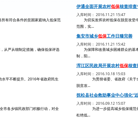
伊通全面开展农村
低保
核查排查
入库时间： 2016.11.21 15:47
所有符合条件的贫困家庭纳入低保范
为切实发挥农村低保在脱贫攻坚中
范围，实...
集安市城乡
低保
工作日臻完善
入库时间： 2016.11.21 15:42
，从严从细制定措施，确保低保评选
为保障和改善城乡困难群众的基本生
制，阳...
浑江区民政局开展农村
低保
核查
入库时间： 2016.10.18 15:03
平不断提升。2016年省政府民生
为贯彻省委、省政府《关于全面推
脱贫攻...
抚松县社会救助事业中心强化“
入库时间： 2016.09.12 15:07
市各乡镇民政部门积极行动，对全
为进一步提高城乡低保规范化管理
杜绝低...