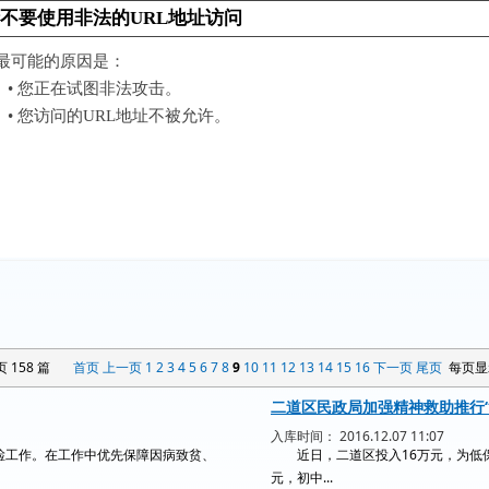
158 篇
首页
上一页
1
2
3
4
5
6
7
8
9
10
11
12
13
14
15
16
下一页
尾页
每页显
二道区民政局加强精神救助推行
入库时间： 2016.12.07 11:07
检工作。在工作中优先保障因病致贫、
近日，二道区投入16万元，为低保
元，初中...