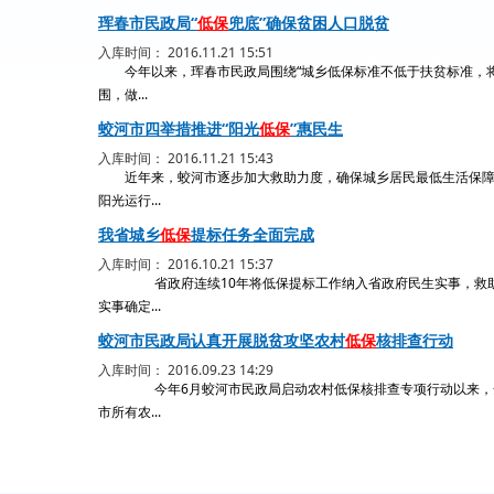
珲春市民政局“
低保
兜底”确保贫困人口脱贫
入库时间： 2016.11.21 15:51
今年以来，珲春市民政局围绕“城乡低保标准不低于扶贫标准，将
围，做...
蛟河市四举措推进“阳光
低保
”惠民生
入库时间： 2016.11.21 15:43
近年来，蛟河市逐步加大救助力度，确保城乡居民最低生活保障
阳光运行...
我省城乡
低保
提标任务全面完成
入库时间： 2016.10.21 15:37
省政府连续10年将低保提标工作纳入省政府民生实事，救助水
实事确定...
蛟河市民政局认真开展脱贫攻坚农村
低保
核排查行动
入库时间： 2016.09.23 14:29
今年6月蛟河市民政局启动农村低保核排查专项行动以来，全
市所有农...