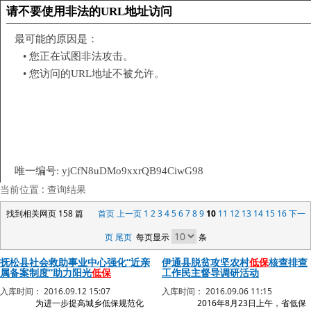
当前位置 :
查询结果
找到相关网页 158 篇
首页
上一页
1
2
3
4
5
6
7
8
9
10
11
12
13
14
15
16
下一
页
尾页
每页显示
条
抚松县社会救助事业中心强化“近亲
伊通县脱贫攻坚农村
低保
核查排查
属备案制度”助力阳光
低保
工作民主督导调研活动
入库时间： 2016.09.12 15:07
入库时间： 2016.09.06 11:15
为进一步提高城乡低保规范化
2016年8月23日上午，省低保