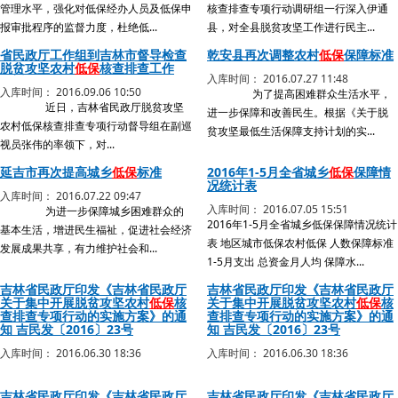
管理水平，强化对低保经办人员及低保申
核查排查专项行动调研组一行深入伊通
报审批程序的监督力度，杜绝低...
县，对全县脱贫攻坚工作进行民主...
省民政厅工作组到吉林市督导检查
乾安县再次调整农村
低保
保障标准
脱贫攻坚农村
低保
核查排查工作
入库时间： 2016.07.27 11:48
入库时间： 2016.09.06 10:50
为了提高困难群众生活水平，
近日，吉林省民政厅脱贫攻坚
进一步保障和改善民生。根据《关于脱
农村低保核查排查专项行动督导组在副巡
贫攻坚最低生活保障支持计划的实...
视员张伟的率领下，对...
延吉市再次提高城乡
低保
标准
2016年1-5月全省城乡
低保
保障情
况统计表
入库时间： 2016.07.22 09:47
入库时间： 2016.07.05 15:51
为进一步保障城乡困难群众的
2016年1-5月全省城乡低保保障情况统计
基本生活，增进民生福祉，促进社会经济
表 地区城市低保农村低保 人数保障标准
发展成果共享，有力维护社会和...
1-5月支出 总资金月人均 保障水...
吉林省民政厅印发《吉林省民政厅
吉林省民政厅印发《吉林省民政厅
关于集中开展脱贫攻坚农村
低保
核
关于集中开展脱贫攻坚农村
低保
核
查排查专项行动的实施方案》的通
查排查专项行动的实施方案》的通
知 吉民发〔2016〕23号
知 吉民发〔2016〕23号
入库时间： 2016.06.30 18:36
入库时间： 2016.06.30 18:36
吉林省民政厅印发《吉林省民政厅
吉林省民政厅印发《吉林省民政厅