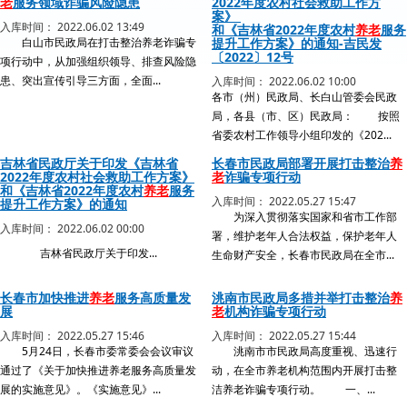
老
服务领域诈骗风险隐患
2022年度农村社会救助工作方
案》
入库时间： 2022.06.02 13:49
和《吉林省2022年度农村
养老
服务
白山市民政局在打击整治养老诈骗专
提升工作方案》的通知-吉民发
〔2022〕12号
项行动中，从加强组织领导、排查风险隐
患、突出宣传引导三方面，全面...
入库时间： 2022.06.02 10:00
各市（州）民政局、长白山管委会民政
局，各县（市、区）民政局： 按照
省委农村工作领导小组印发的《202...
吉林省民政厅关于印发《吉林省
长春市民政局部署开展打击整治
养
2022年度农村社会救助工作方案》
老
诈骗专项行动
和《吉林省2022年度农村
养老
服务
入库时间： 2022.05.27 15:47
提升工作方案》的通知
为深入贯彻落实国家和省市工作部
入库时间： 2022.06.02 00:00
署，维护老年人合法权益，保护老年人
吉林省民政厅关于印发...
生命财产安全，长春市民政局在全市...
长春市加快推进
养老
服务高质量发
洮南市民政局多措并举打击整治
养
展
老
机构诈骗专项行动
入库时间： 2022.05.27 15:46
入库时间： 2022.05.27 15:44
5月24日，长春市委常委会会议审议
洮南市市民政局高度重视、迅速行
通过了《关于加快推进养老服务高质量发
动，在全市养老机构范围内开展打击整
展的实施意见》。《实施意见》...
洁养老诈骗专项行动。 一、...