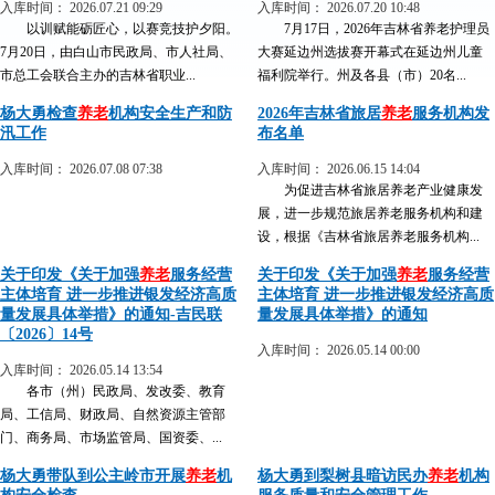
入库时间： 2026.07.21 09:29
入库时间： 2026.07.20 10:48
以训赋能砺匠心，以赛竞技护夕阳。
7月17日，2026年吉林省养老护理员
7月20日，由白山市民政局、市人社局、
大赛延边州选拔赛开幕式在延边州儿童
市总工会联合主办的吉林省职业...
福利院举行。州及各县（市）20名...
杨大勇检查
养老
机构安全生产和防
2026年吉林省旅居
养老
服务机构发
汛工作
布名单
入库时间： 2026.07.08 07:38
入库时间： 2026.06.15 14:04
为促进吉林省旅居养老产业健康发
展，进一步规范旅居养老服务机构和建
设，根据《吉林省旅居养老服务机构...
关于印发《关于加强
养老
服务经营
关于印发《关于加强
养老
服务经营
主体培育 进一步推进银发经济高质
主体培育 进一步推进银发经济高质
量发展具体举措》的通知-吉民联
量发展具体举措》的通知
〔2026〕14号
入库时间： 2026.05.14 00:00
入库时间： 2026.05.14 13:54
各市（州）民政局、发改委、教育
局、工信局、财政局、自然资源主管部
门、商务局、市场监管局、国资委、...
杨大勇带队到公主岭市开展
养老
机
杨大勇到梨树县暗访民办
养老
机构