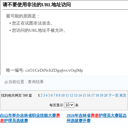
当前位置 :
查询结果
找到相关网页 588 篇
1
2
3
4
5
6
7
8
9
10
11
12
13
14
15
16
17
18
19
20
下一页
尾页
每页显示
条
白山市举办吉林省职业技能大赛
养
2026年吉林省
养老
护理员大赛延边
老
护理员选拔赛
州选拔赛开赛