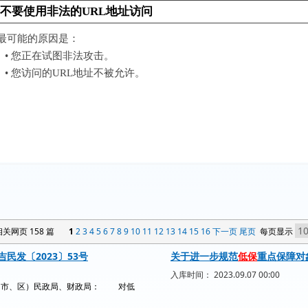
关网页 158 篇
1
2
3
4
5
6
7
8
9
10
11
12
13
14
15
16
下一页
尾页
每页显示
民发〔2023〕53号
关于进一步规范
低保
重点保障对
入库时间： 2023.09.07 00:00
（市、区）民政局、财政局： 对低