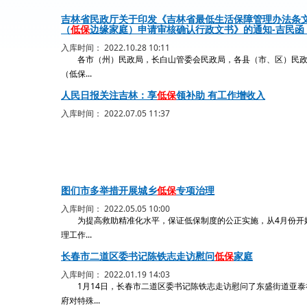
吉林省民政厅关于印发《吉林省最低生活保障管理办法条
（
低保
边缘家庭）申请审核确认行政文书》的通知-吉民函〔2
入库时间： 2022.10.28 10:11
各市（州）民政局，长白山管委会民政局，各县（市、区）民
（低保...
人民日报关注吉林：享
低保
领补助 有工作增收入
入库时间： 2022.07.05 11:37
图们市多举措开展城乡
低保
专项治理
入库时间： 2022.05.05 10:00
为提高救助精准化水平，保证低保制度的公正实施，从4月份开
理工作...
长春市二道区委书记陈铁志走访慰问
低保
家庭
入库时间： 2022.01.19 14:03
1月14日，长春市二道区委书记陈铁志走访慰问了东盛街道亚泰
府对特殊...