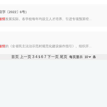
字〔2022〕6号）
省情
发展实际。各学校每年均设立人才培养、引进专项预算经...
省情
的《全省民主法治示范村规范化建设操作指引》。组织开...
首页
上一页
3
4
6
7
下一页
尾页
5
每页显示
条