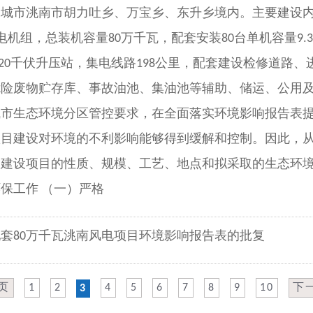
城市洮南市胡力吐乡、万宝乡、东升乡境内。主要建设内
风电机组，总装机容量80万千瓦，配套安装80台单机容量9.3
220千伏升压站，集电线路198公里，配套建设检修道路
险废物贮存库、事故油池、集油池等辅助、储运、公用及
城市生态环境分区管控要求，在全面落实环境影响报告表
项目建设对环境的不利影响能够得到缓解和控制。因此，
列建设项目的性质、规模、工艺、地点和拟采取的生态环
保工作 （一）严格
套80万千瓦洮南风电项目环境影响报告表的批复
页
1
2
4
5
6
7
8
9
10
下
3