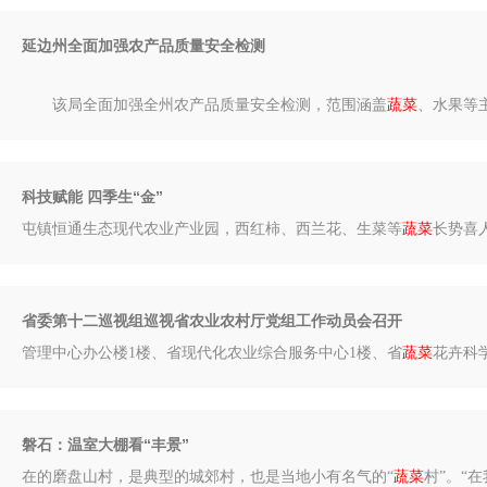
延边州全面加强农产品质量安全检测
该局全面加强全州农产品质量安全检测，范围涵盖
蔬菜
、水果等
科技赋能 四季生“金”
屯镇恒通生态现代农业产业园，西红柿、西兰花、生菜等
蔬菜
长势喜
省委第十二巡视组巡视省农业农村厅党组工作动员会召开
管理中心办公楼1楼、省现代化农业综合服务中心1楼、省
蔬菜
花卉科学
磐石：温室大棚看“丰景”
在的磨盘山村，是典型的城郊村，也是当地小有名气的“
蔬菜
村”。“在