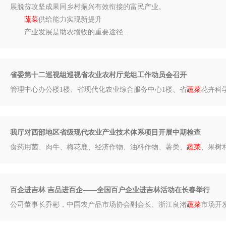
展脱贫攻坚成果同乡村振兴有效衔接的富民产业。
蔬菜
供给能力实现新提升
产业发展是助农增收的重要途径...
省委第十二巡视组巡视省农业农村厅党组工作动员会召开
管理中心办公楼1楼、省现代化农业综合服务中心1楼、省
蔬菜
花卉科学
我厅对西部地区省级现代农业产业技术体系项目开展中期检查
食药用菌、肉牛、梅花鹿、经济作物、油料作物、薯类、
蔬菜
、果树和
百企进吉林 吉品进百企——全国百户企业进吉林活动在长春举行
公司董事长乔彬，中国农产品市场协会副会长、浙江良渚
蔬菜
市场开